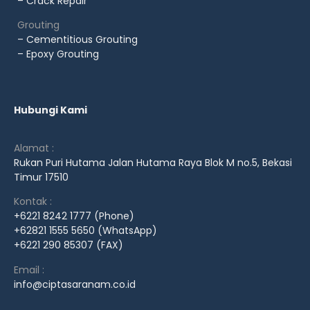
– Crack Repair
Grouting
– Cementitious Grouting
– Epoxy Grouting
Hubungi Kami
Alamat :
Rukan Puri Hutama Jalan Hutama Raya Blok M no.5, Bekasi
Timur 17510
Kontak :
+6221 8242 1777 (Phone)
+62821 1555 5650 (WhatsApp)
+6221 290 85307 (FAX)
Email :
info@ciptasaranam.co.id