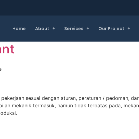
Home
About
Services
Our Project
ant
e
ekerjaan sesuai dengan aturan, peraturan / pedoman, dan
an mekanik termasuk, namun tidak terbatas pada, mekanikal
roduksi.