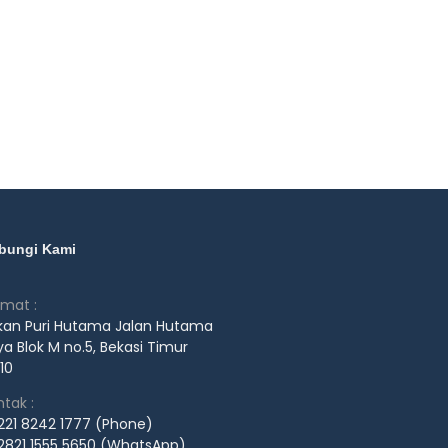
bungi Kami
amat :
kan Puri Hutama Jalan Hutama
a Blok M no.5, Bekasi Timur
10
tak :
221 8242 1777 (Phone)
2821 1555 5650 (WhatsApp)