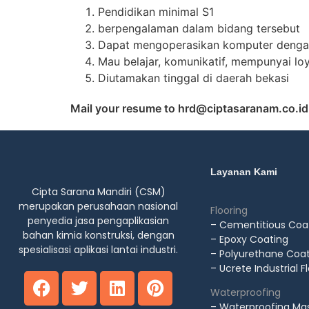
Pendidikan minimal S1
⁠berpengalaman dalam bidang tersebut
⁠Dapat mengoperasikan komputer dengan
⁠Mau belajar, komunikatif, mempunyai loy
⁠Diutamakan tinggal di daerah bekasi
Mail your resume to hrd@ciptasaranam.co.id
Layanan Kami
Cipta Sarana Mandiri (CSM)
merupakan perusahaan nasional
Flooring
penyedia jasa pengaplikasian
– Cementitious Coa
bahan kimia konstruksi, dengan
– Epoxy Coating
spesialisasi aplikasi lantai industri.
– Polyurethane Coa
– Ucrete Industrial F
Waterproofing
– Waterproofing Mas