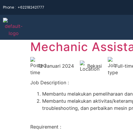
Phone :
+622182421777
Mechanic Assist
12 Januari 2024
Bekasi
Full-tim
Job Description :
Membantu melakukan pemeliharaan dan p
Membantu melakukan aktivitas/keterampil
troubleshooting, dan perbaikan mesin p
Requirement :