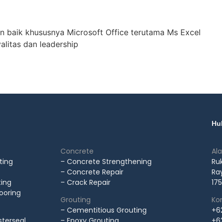
 baik khususnya Microsoft Office terutama Ms Excel
alitas dan leadership
Hu
Concrete
Al
ting
– Concrete Strengthening
Ru
– Concrete Repair
Ray
ting
– Crack Repair
175
looring
Grouting
Kon
– Cementitious Grouting
+6
terseal
– Epoxy Grouting
+6