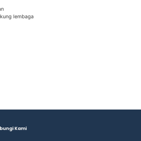
an
dukung lembaga
bungi Kami