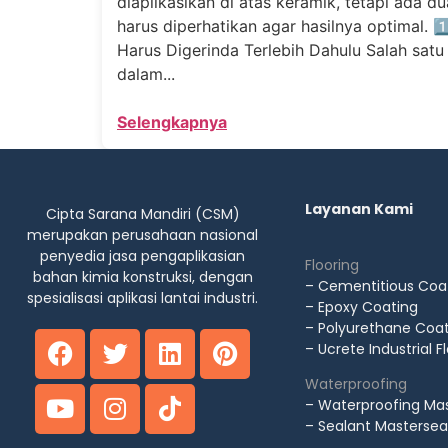
diaplikasikan di atas keramik, tetapi ada d
harus diperhatikan agar hasilnya optimal. 
Harus Digerinda Terlebih Dahulu Salah satu
dalam...
Selengkapnya
Layanan Kami
Cipta Sarana Mandiri (CSM)
merupakan perusahaan nasional
penyedia jasa pengaplikasian
Flooring
bahan kimia konstruksi, dengan
– Cementitious Coa
spesialisasi aplikasi lantai industri.
– Epoxy Coating
– Polyurethane Coa
– Ucrete Industrial F
Waterproofing
– Waterproofing Mas
– Sealant Mastersea