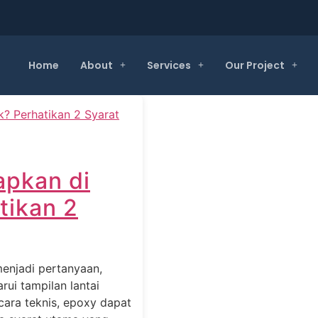
Home
About
Services
Our Project
apkan di
tikan 2
menjadi pertanyaan,
ui tampilan lantai
ara teknis, epoxy dapat