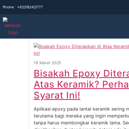
Phone :
+622182421777
18 Maret 2025
Bisakah Epoxy Diter
Atas Keramik? Perha
Syarat Ini!
Aplikasi epoxy pada lantai keramik sering 
terutama bagi mereka yang ingin memperbar
tanpa harus membongkar keramik lama. Sec