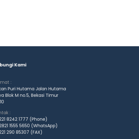
bungi Kami
amat :
kan Puri Hutama Jalan Hutama
a Blok M no.5, Bekasi Timur
10
tak :
221 8242 1777 (Phone)
2821 1555 5650 (WhatsApp)
221 290 85307 (FAX)