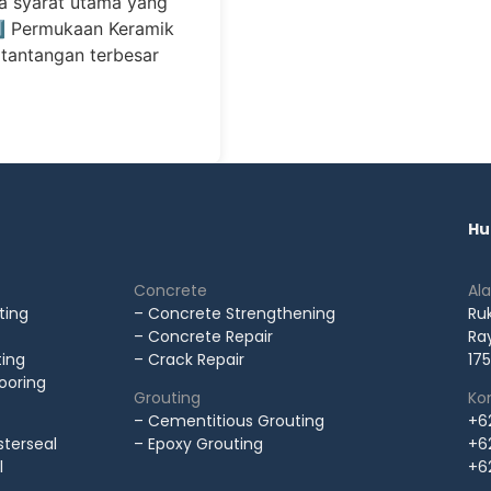
ua syarat utama yang
1️⃣ Permukaan Keramik
 tantangan terbesar
Hu
Concrete
Al
ting
– Concrete Strengthening
Ru
– Concrete Repair
Ray
ting
– Crack Repair
175
looring
Grouting
Kon
– Cementitious Grouting
+6
terseal
– Epoxy Grouting
+6
l
+6