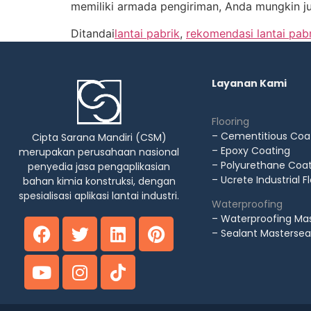
memiliki armada pengiriman, Anda mungkin ju
Ditandai
lantai pabrik
,
rekomendasi lantai pab
Layanan Kami
Flooring
– Cementitious Coa
Cipta Sarana Mandiri (CSM)
– Epoxy Coating
merupakan perusahaan nasional
– Polyurethane Coa
penyedia jasa pengaplikasian
– Ucrete Industrial F
bahan kimia konstruksi, dengan
spesialisasi aplikasi lantai industri.
Waterproofing
– Waterproofing Mas
– Sealant Mastersea