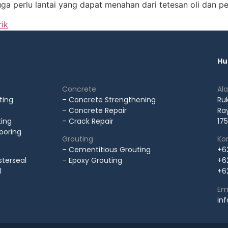
ga perlu lantai yang dapat menahan dari tetesan oli dan p
rik
Hu
Concrete
Al
ting
– Concrete Strengthening
Ru
– Concrete Repair
Ray
ting
– Crack Repair
175
looring
Grouting
Kon
– Cementitious Grouting
+6
terseal
– Epoxy Grouting
+6
l
+6
Ema
in