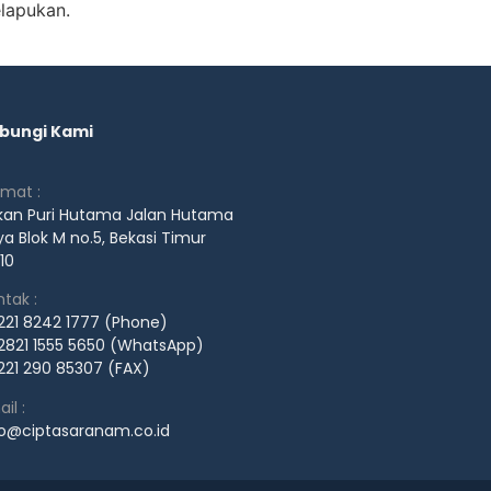
elapukan.
bungi Kami
amat :
kan Puri Hutama Jalan Hutama
a Blok M no.5, Bekasi Timur
10
tak :
221 8242 1777 (Phone)
2821 1555 5650 (WhatsApp)
221 290 85307 (FAX)
il :
fo@ciptasaranam.co.id