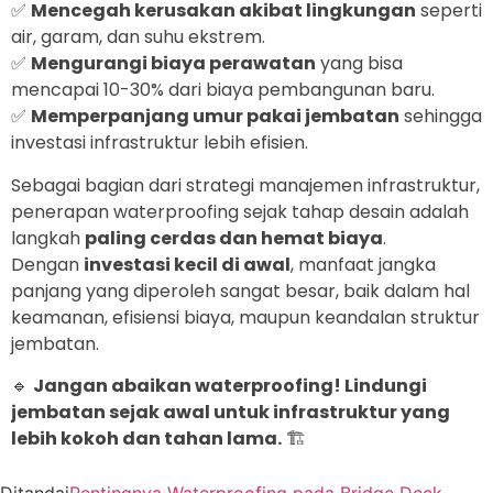
✅
Mencegah kerusakan akibat lingkungan
seperti
air, garam, dan suhu ekstrem.
✅
Mengurangi biaya perawatan
yang bisa
mencapai 10-30% dari biaya pembangunan baru.
✅
Memperpanjang umur pakai jembatan
sehingga
investasi infrastruktur lebih efisien.
Sebagai bagian dari strategi manajemen infrastruktur,
penerapan waterproofing sejak tahap desain adalah
langkah
paling cerdas dan hemat biaya
.
Dengan
investasi kecil di awal
, manfaat jangka
panjang yang diperoleh sangat besar, baik dalam hal
keamanan, efisiensi biaya, maupun keandalan struktur
jembatan.
🔹
Jangan abaikan waterproofing! Lindungi
jembatan sejak awal untuk infrastruktur yang
lebih kokoh dan tahan lama.
🏗️
Ditandai
Pentingnya Waterproofing pada Bridge Deck