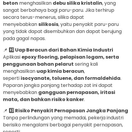
beton
menghasilkan
debu silika kristalin
, yang
sangat berbahaya bagi paru-paru. Jika terhirup
secara terus-menerus, silika dapat
menyebabkan
silikosis
, yaitu penyakit paru-paru
yang tidak dapat disembuhkan dan dapat berujung
pada gagal napas.
📌
2️⃣ Uap Beracun dari Bahan Kimia Industri
Aplikasi
epoxy flooring, pelapisan logam, serta
penggunaan bahan pelarut
sering kali
menghasilkan
uap kimia beracun
,
seperti
isocyanate, toluene, dan formaldehida
.
Paparan jangka panjang terhadap zat ini dapat
menyebabkan
gangguan pernapasan, iritasi
mata, dan bahkan risiko kanker
.
📌
3️⃣ Risiko Penyakit Pernapasan Jangka Panjang
Tanpa perlindungan yang memadai, pekerja industri
berisiko mengalami berbagai penyakit pernapasan,
seperti: