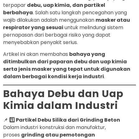
terpapar
debu, uap kimia, dan partikel
berbahaya
. Salah satu langkah pencegahan yang
wajib dilakukan adalah menggunakan
masker atau
respirator yang sesuai
untuk melindungi sistem
pernapasan dari berbagai risiko yang dapat
menyebabkan penyakit serius.
Artikel ini akan membahas
bahaya yang
ditimbulkan dari paparan debu dan uap kimia
serta jenis masker yang tepat untuk digunakan
dalam berbagai kondisi kerja industri
.
Bahaya Debu dan Uap
Kimia dalam Industri
📌
1️⃣ Partikel Debu Silika dari Grinding Beton
Dalam industri konstruksi dan manufaktur,
proses
grinding atau pemotongan