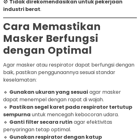
🚫
Tidak direkomendasikan untuk pekerjaan
industri berat
.
Cara Memastikan
Masker Berfungsi
dengan Optimal
Agar masker atau respirator dapat berfungsi dengan
baik, pastikan penggunaannya sesuai standar
keselamatan:
🔹
Gunakan ukuran yang sesuai
agar masker
dapat menempel dengan rapat di wajah.
🔹
Pastikan segel karet pada respirator tertutup
sempurna
untuk mencegah kebocoran udara.
🔹
Ganti filter secara rutin
agar efektivitas
penyaringan tetap optimal.
🔹
Gunakan respirator dengan katup