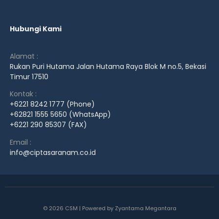
Hubungi Kami
Alamat :
Rukan Puri Hutama Jalan Hutama Raya Blok M no.5, Bekasi
Timur 17510
Kontak :
+6221 8242 1777 (Phone)
+62821 1555 5650 (WhatsApp)
+6221 290 85307 (FAX)
Email :
info@ciptasaranam.co.id
© 2026 CSM | Powered by
Zyantama Megantara