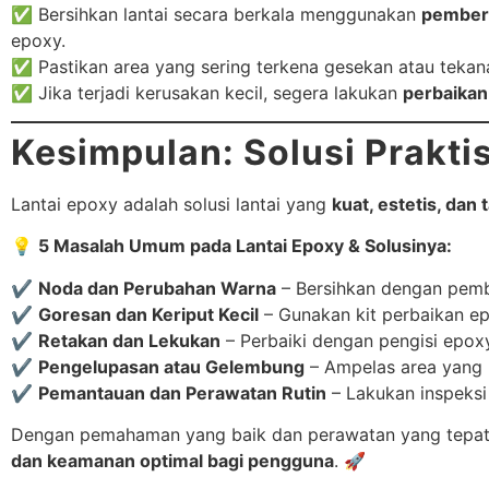
✅ Bersihkan lantai secara berkala menggunakan
pembers
epoxy.
✅ Pastikan area yang sering terkena gesekan atau tekan
✅ Jika terjadi kerusakan kecil, segera lakukan
perbaikan
Kesimpulan: Solusi Prakti
Lantai epoxy adalah solusi lantai yang
kuat, estetis, dan
💡
5 Masalah Umum pada Lantai Epoxy & Solusinya:
✔
Noda dan Perubahan Warna
– Bersihkan dengan pembe
✔
Goresan dan Keriput Kecil
– Gunakan kit perbaikan ep
✔
Retakan dan Lekukan
– Perbaiki dengan pengisi epoxy 
✔
Pengelupasan atau Gelembung
– Ampelas area yang r
✔
Pemantauan dan Perawatan Rutin
– Lakukan inspeksi
Dengan pemahaman yang baik dan perawatan yang tepat,
dan keamanan optimal bagi pengguna
. 🚀