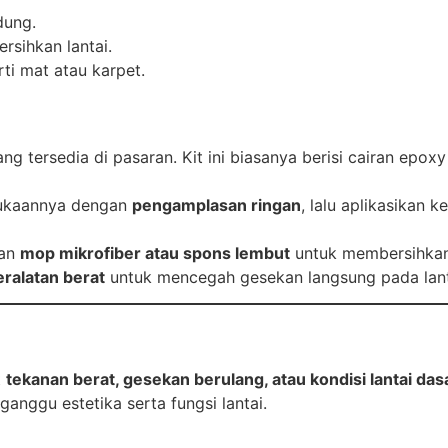
dung.
rsihkan lantai.
ti mat atau karpet.
ng tersedia di pasaran. Kit ini biasanya berisi cairan epox
rmukaannya dengan
pengamplasan ringan
, lalu aplikasikan k
kan
mop mikrofiber atau spons lembut
untuk membersihkan l
eralatan berat
untuk mencegah gesekan langsung pada lant
t
tekanan berat, gesekan berulang, atau kondisi lantai dasa
anggu estetika serta fungsi lantai.