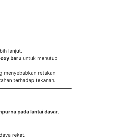
h lanjut.
poxy baru
untuk menutup
ng menyebabkan retakan.
 tahan terhadap tekanan.
purna pada lantai dasar
.
daya rekat.