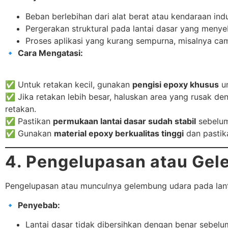
Beban berlebihan dari alat berat atau kendaraan indu
Pergerakan struktural pada lantai dasar yang meny
Proses aplikasi yang kurang sempurna, misalnya ca
🔹
Cara Mengatasi:
✅ Untuk retakan kecil, gunakan
pengisi epoxy khusus
un
✅ Jika retakan lebih besar, haluskan area yang rusak d
retakan.
✅ Pastikan
permukaan lantai dasar sudah stabil
sebelum
✅ Gunakan
material epoxy berkualitas tinggi
dan pastika
4. Pengelupasan atau Gel
Pengelupasan atau munculnya gelembung udara pada lan
🔹
Penyebab:
Lantai dasar tidak dibersihkan dengan benar sebel