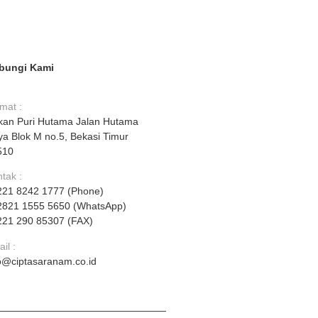
bungi Kami
mat :
kan Puri Hutama Jalan Hutama
a Blok M no.5, Bekasi Timur
510
tak :
221 8242 1777 (Phone)
2821 1555 5650 (WhatsApp)
221 290 85307 (FAX)
il :
o@ciptasaranam.co.id