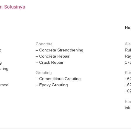
n Solusinya
Hu
Concrete
Ala
g
– Concrete Strengthening
Ru
– Concrete Repair
Ray
g
– Crack Repair
17
oring
Grouting
Kon
– Cementitious Grouting
+6
rseal
– Epoxy Grouting
+6
+6
Ema
inf