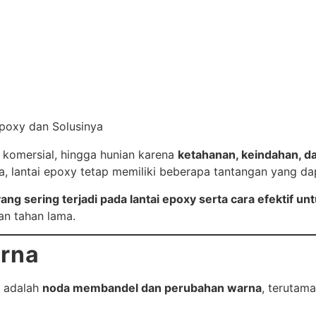
Home
About
Services
Our Project
, komersial, hingga hunian karena
ketahanan, keindahan, 
a, lantai epoxy tetap memiliki beberapa tantangan yang da
g sering terjadi pada lantai epoxy serta cara efektif u
an tahan lama.
arna
y adalah
noda membandel dan perubahan warna
, terutama