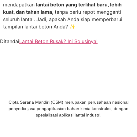
mendapatkan
lantai beton yang terlihat baru, lebih
kuat, dan tahan lama
, tanpa perlu repot mengganti
seluruh lantai. Jadi, apakah Anda siap memperbarui
tampilan lantai beton Anda? ✨
Ditandai
Lantai Beton Rusak? Ini Solusinya!
Cipta Sarana Mandiri (CSM) merupakan perusahaan nasional
penyedia jasa pengaplikasian bahan kimia konstruksi, dengan
spesialisasi aplikasi lantai industri.