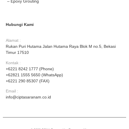
– Epoxy Grouting
Hubungi Kami
Alamat :
Rukan Puri Hutama Jalan Hutama Raya Blok M no.5, Bekasi
Timur 17510
Kontak :
+6221 8242 1777 (Phone)
+62821 1555 5650 (WhatsApp)
+6221 290 85307 (FAX)
Email :
info@ciptasaranam.co.id