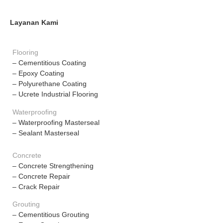
Layanan Kami
Flooring
– Cementitious Coating
– Epoxy Coating
– Polyurethane Coating
– Ucrete Industrial Flooring
Waterproofing
– Waterproofing Masterseal
– Sealant Masterseal
Concrete
– Concrete Strengthening
– Concrete Repair
– Crack Repair
Grouting
– Cementitious Grouting