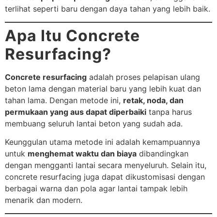
terlihat seperti baru dengan daya tahan yang lebih baik.
Apa Itu Concrete
Resurfacing?
Concrete resurfacing
adalah proses pelapisan ulang
beton lama dengan material baru yang lebih kuat dan
tahan lama. Dengan metode ini,
retak, noda, dan
permukaan yang aus dapat diperbaiki
tanpa harus
membuang seluruh lantai beton yang sudah ada.
Keunggulan utama metode ini adalah kemampuannya
untuk
menghemat waktu dan biaya
dibandingkan
dengan mengganti lantai secara menyeluruh. Selain itu,
concrete resurfacing juga dapat dikustomisasi dengan
berbagai warna dan pola agar lantai tampak lebih
menarik dan modern.