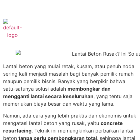
Phone :
+622182421777
Lantai beton yang mulai retak, kusam, atau penuh noda
sering kali menjadi masalah bagi banyak pemilik rumah
maupun pemilik bisnis. Banyak yang berpikir bahwa
satu-satunya solusi adalah
membongkar dan
mengganti lantai secara keseluruhan
, yang tentu saja
memerlukan biaya besar dan waktu yang lama.
Namun, ada cara yang lebih praktis dan ekonomis untuk
mengatasi lantai beton yang rusak, yaitu
concrete
resurfacing
. Teknik ini memungkinkan perbaikan lantai
beton
tanpa perlu pembongkaran total
, sehingga lantai