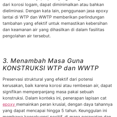
dari korosi logam, dapat diminimalkan atau bahkan
dieliminasi. Dengan kata lain, penggunaan jasa epoxy
lantai di WTP dan WWTP memberikan perlindungan
tambahan yang efektif untuk memastikan kebersihan
dan keamanan air yang dihasilkan di dalam fasilitas
pengolahan air tersebut.
3. Menambah Masa Guna
KONSTRUKSI WTP dan WWTP
Preservasi struktural yang efektif dari potensi
kerusakan, baik karena korosi atau rembesan air, dapat
signifikan memperpanjang masa pakai sebuah
konstruksi. Dalam konteks ini, penerapan lapisan cat
epoxy
memainkan peran krusial, dengan daya tahannya
yang dapat mencapai hingga 5 tahun. Keunggulan ini
membawa konsekuensi positif, di mana perawatan dan