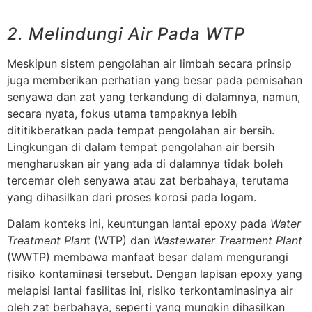
2. Melindungi Air Pada WTP
Meskipun sistem pengolahan air limbah secara prinsip
juga memberikan perhatian yang besar pada pemisahan
senyawa dan zat yang terkandung di dalamnya, namun,
secara nyata, fokus utama tampaknya lebih
dititikberatkan pada tempat pengolahan air bersih.
Lingkungan di dalam tempat pengolahan air bersih
mengharuskan air yang ada di dalamnya tidak boleh
tercemar oleh senyawa atau zat berbahaya, terutama
yang dihasilkan dari proses korosi pada logam.
Dalam konteks ini, keuntungan lantai epoxy pada
Water
Treatment Plan
t (WTP) dan
Wastewater Treatment Plant
(WWTP) membawa manfaat besar dalam mengurangi
risiko kontaminasi tersebut. Dengan lapisan epoxy yang
melapisi lantai fasilitas ini, risiko terkontaminasinya air
oleh zat berbahaya, seperti yang mungkin dihasilkan