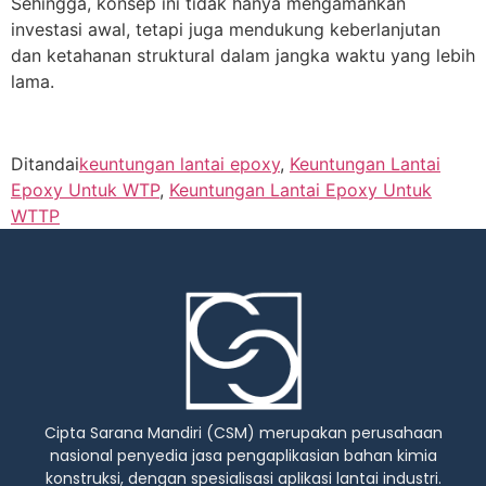
Sehingga, konsep ini tidak hanya mengamankan
investasi awal, tetapi juga mendukung keberlanjutan
dan ketahanan struktural dalam jangka waktu yang lebih
lama.
Ditandai
keuntungan lantai epoxy
,
Keuntungan Lantai
Epoxy Untuk WTP
,
Keuntungan Lantai Epoxy Untuk
WTTP
Cipta Sarana Mandiri (CSM) merupakan perusahaan
nasional penyedia jasa pengaplikasian bahan kimia
konstruksi, dengan spesialisasi aplikasi lantai industri.