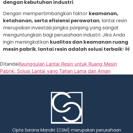
dengan kebutuhan industri
.
Dengan mempertimbangkan faktor
keamanan,
ketahanan, serta efisiensi perawatan
, lantai resin
merupakan investasi jangka panjang yang sangat
menguntungkan bagi perusahaan industri. Jika Anda
ingin meningkatkan
kualitas dan keamanan ruang
mesin pabrik
,
lantai resin adalah solusi terbaik
! 🚧
Ditandai
Keunggulan Lantai Resin untuk Ruang Mesin
Pabrik: Solusi Lantai yang Tahan Lama dan Aman
Cipta Sarana Mandiri (CSM) merupakan perusahaan