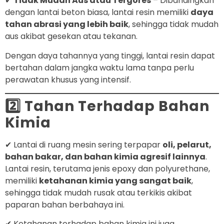
✔
Tidak Mudah Aus atau Tergores
– Dibandingkan
dengan lantai beton biasa, lantai resin memiliki
daya
tahan abrasi yang lebih baik
, sehingga tidak mudah
aus akibat gesekan atau tekanan.
Dengan daya tahannya yang tinggi, lantai resin dapat
bertahan dalam jangka waktu lama tanpa perlu
perawatan khusus yang intensif.
2️⃣ Tahan Terhadap Bahan
Kimia
✔ Lantai di ruang mesin sering terpapar
oli, pelarut,
bahan bakar, dan bahan kimia agresif lainnya
.
Lantai resin, terutama jenis epoxy dan polyurethane,
memiliki
ketahanan kimia yang sangat baik
,
sehingga tidak mudah rusak atau terkikis akibat
paparan bahan berbahaya ini.
✔ Ketahanan terhadap bahan kimia ini juga