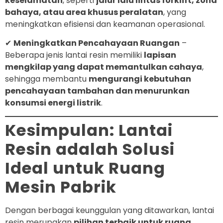
keselamatan
, seperti
jalur lalu lintas forklift, zona
bahaya, atau area khusus peralatan
, yang
meningkatkan efisiensi dan keamanan operasional.
✔
Meningkatkan Pencahayaan Ruangan
–
Beberapa jenis lantai resin memiliki
lapisan
mengkilap yang dapat memantulkan cahaya
,
sehingga membantu
mengurangi kebutuhan
pencahayaan tambahan dan menurunkan
konsumsi energi listrik
.
Kesimpulan: Lantai
Resin adalah Solusi
Ideal untuk Ruang
Mesin Pabrik
Dengan berbagai keunggulan yang ditawarkan, lantai
resin merupakan
pilihan terbaik untuk ruang