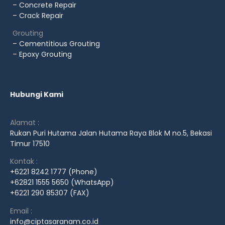
– Concrete Repair
– Crack Repair
Grouting
– Cementitious Grouting
– Epoxy Grouting
Hubungi Kami
Alamat :
Rukan Puri Hutama Jalan Hutama Raya Blok M no.5, Bekasi
Timur 17510
Kontak :
+6221 8242 1777 (Phone)
+62821 1555 5650 (WhatsApp)
+6221 290 85307 (FAX)
Email :
info@ciptasaranam.co.id