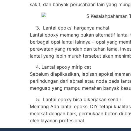
sakit, dan banyak perusahaan lain yang mungk
Lantai epoksi harganya mahal
Lantai epoxy memang bukan alternatif lantai
berbagai opsi lantai lainnya – opsi yang mem
perawatan yang rendah dan tahan lama, invest
lantai yang lebih murah tersebut akan meni
Lantai epoxy mirip cat
Sebelum diaplikasikan, lapisan epoksi mema
perlindungan dari abrasi atau noda pada lan
menguap yang mampu menahan banyak keaus
Lantai epoxy bisa dikerjakan sendiri
Memang Ada lantai epoksi DIY tetapi kualitas
melekat dengan baik, permukaan beton di ba
oleh layanan profesional.