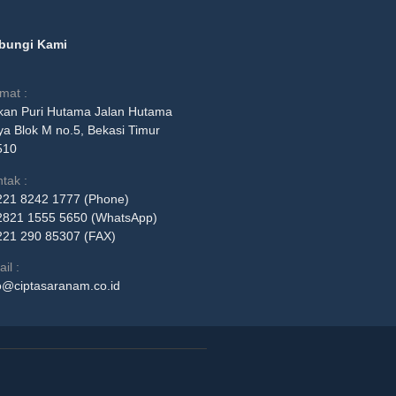
bungi Kami
mat :
kan Puri Hutama Jalan Hutama
a Blok M no.5, Bekasi Timur
510
tak :
221 8242 1777 (Phone)
2821 1555 5650 (WhatsApp)
221 290 85307 (FAX)
il :
o@ciptasaranam.co.id