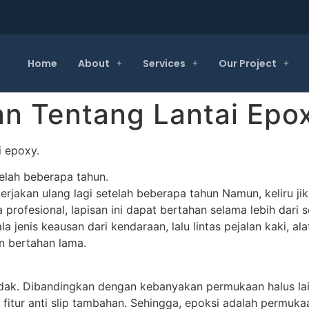
Home
About
Services
Our Project
n Tentang Lantai Epo
i epoxy.
telah beberapa tahun.
ikerjakan ulang lagi setelah beberapa tahun Namun, keliru 
a profesional, lapisan ini dapat bertahan selama lebih dari 
enis keausan dari kendaraan, lalu lintas pejalan kaki, ala
n bertahan lama.
 tidak. Dibandingkan dengan kebanyakan permukaan halus lain
fitur anti slip tambahan. Sehingga, epoksi adalah permuka