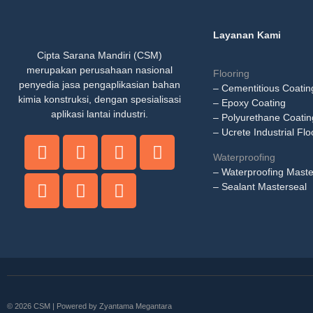
Layanan Kami
Cipta Sarana Mandiri (CSM)
merupakan perusahaan nasional
Flooring
penyedia jasa pengaplikasian bahan
– Cementitious Coatin
kimia konstruksi, dengan spesialisasi
– Epoxy Coating
aplikasi lantai industri.
– Polyurethane Coatin
– Ucrete Industrial Flo
Waterproofing
– Waterproofing Maste
– Sealant Masterseal
© 2026 CSM | Powered by
Zyantama Megantara