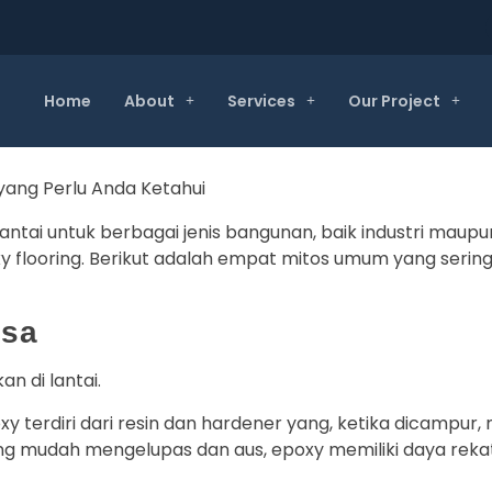
Home
About
Services
Our Project
lantai untuk berbagai jenis bangunan, baik industri maup
looring. Berikut adalah empat mitos umum yang sering 
asa
n di lantai.
oxy terdiri dari resin dan hardener yang, ketika dicampu
g mudah mengelupas dan aus, epoxy memiliki daya rekat