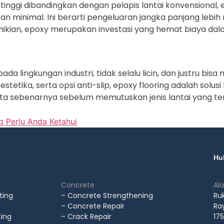
nggi dibandingkan dengan pelapis lantai konvensional, e
minimal. Ini berarti pengeluaran jangka panjang lebih 
ikian, epoxy merupakan investasi yang hemat biaya dal
da lingkungan industri, tidak selalu licin, dan justru bisa
tika, serta opsi anti-slip, epoxy flooring adalah solusi 
ta sebenarnya sebelum memutuskan jenis lantai yang te
g Perlu Anda Ketahui
Hu
Concrete
Al
ting
– Concrete Strengthening
Ru
– Concrete Repair
Ray
ting
– Crack Repair
175