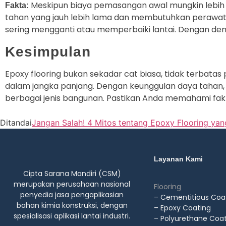
Meskipun biaya pemasangan awal mungkin lebih ti
Fakta:
tahan yang jauh lebih lama dan membutuhkan perawatan 
sering mengganti atau memperbaiki lantai. Dengan dem
Kesimpulan
Epoxy flooring bukan sekadar cat biasa, tidak terbatas pa
dalam jangka panjang. Dengan keunggulan daya tahan, este
berbagai jenis bangunan. Pastikan Anda memahami fak
Ditandai
Jangan Salah! 4 Mitos tentang Epoxy Flooring yan
Layanan Kami
Cipta Sarana Mandiri (CSM)
merupakan perusahaan nasional
Flooring
penyedia jasa pengaplikasian
– Cementitious Coa
bahan kimia konstruksi, dengan
– Epoxy Coating
spesialisasi aplikasi lantai industri.
– Polyurethane Coa