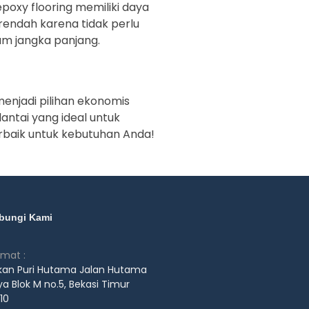
poxy flooring memiliki daya
rendah karena tidak perlu
am jangka panjang.
 menjadi pilihan ekonomis
lantai yang ideal untuk
rbaik untuk kebutuhan Anda!
bungi Kami
amat :
kan Puri Hutama Jalan Hutama
a Blok M no.5, Bekasi Timur
10