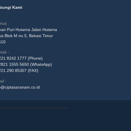
bungi Kami
mat :
kan Puri Hutama Jalan Hutama
a Blok M no.5, Bekasi Timur
510
tak :
221 8242 1777 (Phone)
2821 1555 5650 (WhatsApp)
221 290 85307 (FAX)
il :
o@ciptasaranam.co.id