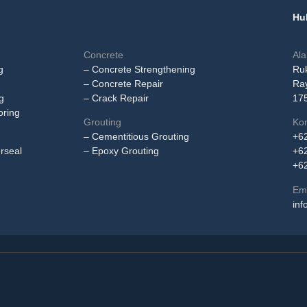
Hu
Concrete
Ala
g
– Concrete Strengthening
Ru
– Concrete Repair
Ray
g
– Crack Repair
17
oring
Grouting
Kon
– Cementitious Grouting
+6
rseal
– Epoxy Grouting
+6
+6
Ema
inf