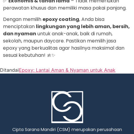
✅
Ekonomis & tahan lama
– Tidak memerlukan
perawatan khusus dan memiliki masa pakai panjang.
Dengan memilih
epoxy coating
, Anda bisa
menciptakan
lingkungan yang lebih aman, bersih,
dan nyaman
untuk anak-anak, baik di rumah,
sekolah, maupun daycare. Pastikan memilih jasa
epoxy yang berkualitas agar hasilnya maksimal dan
sesuai kebutuhan! 🚸✨
Ditandai
Epoxy: Lantai Aman & Nyaman untuk Anak
Cipta Sarana Mandiri (CSM) merupakan perusahaan