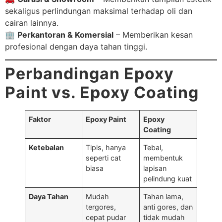
sekaligus perlindungan maksimal terhadap oli dan
cairan lainnya.
🏢
Perkantoran & Komersial
– Memberikan kesan
profesional dengan daya tahan tinggi.
Perbandingan Epoxy
Paint vs. Epoxy Coating
Faktor
Epoxy Paint
Epoxy
Coating
Ketebalan
Tipis, hanya
Tebal,
seperti cat
membentuk
biasa
lapisan
pelindung kuat
Daya Tahan
Mudah
Tahan lama,
tergores,
anti gores, dan
cepat pudar
tidak mudah