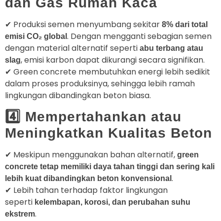
dan Gas Rumah Kaca
✔ Produksi semen menyumbang sekitar
8% dari total
. Dengan mengganti sebagian semen
emisi CO₂ global
dengan material alternatif seperti
abu terbang atau
, emisi karbon dapat dikurangi secara signifikan.
slag
✔ Green concrete membutuhkan energi lebih sedikit
dalam proses produksinya, sehingga lebih ramah
lingkungan dibandingkan beton biasa.
4️⃣ Mempertahankan atau
Meningkatkan Kualitas Beton
✔ Meskipun menggunakan bahan alternatif,
green
concrete tetap memiliki daya tahan tinggi dan sering kali
.
lebih kuat dibandingkan beton konvensional
✔ Lebih tahan terhadap faktor lingkungan
seperti
kelembapan, korosi, dan perubahan suhu
.
ekstrem