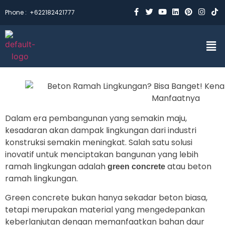
Phone :
+622182421777
Dalam era pembangunan yang semakin maju,
kesadaran akan dampak lingkungan dari industri
konstruksi semakin meningkat. Salah satu solusi
inovatif untuk menciptakan bangunan yang lebih
ramah lingkungan adalah
atau beton
green concrete
ramah lingkungan.
Green concrete bukan hanya sekadar beton biasa,
tetapi merupakan material yang mengedepankan
keberlanjutan dengan memanfaatkan bahan daur