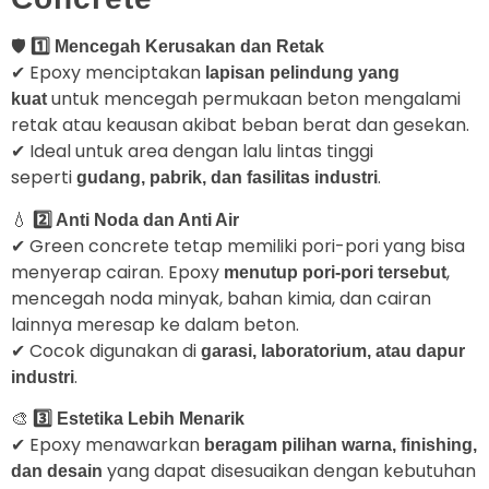
🛡
1️⃣ Mencegah Kerusakan dan Retak
✔ Epoxy menciptakan
lapisan pelindung yang
untuk mencegah permukaan beton mengalami
kuat
retak atau keausan akibat beban berat dan gesekan.
✔ Ideal untuk area dengan lalu lintas tinggi
seperti
.
gudang, pabrik, dan fasilitas industri
💧
2️⃣ Anti Noda dan Anti Air
✔ Green concrete tetap memiliki pori-pori yang bisa
menyerap cairan. Epoxy
,
menutup pori-pori tersebut
mencegah noda minyak, bahan kimia, dan cairan
lainnya meresap ke dalam beton.
✔ Cocok digunakan di
garasi, laboratorium, atau dapur
.
industri
🎨
3️⃣ Estetika Lebih Menarik
✔ Epoxy menawarkan
beragam pilihan warna, finishing,
yang dapat disesuaikan dengan kebutuhan
dan desain