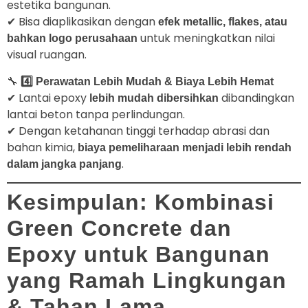
estetika bangunan.
✔ Bisa diaplikasikan dengan
efek metallic, flakes, atau
untuk meningkatkan nilai
bahkan logo perusahaan
visual ruangan.
🔧
4️⃣ Perawatan Lebih Mudah & Biaya Lebih Hemat
✔ Lantai epoxy
dibandingkan
lebih mudah dibersihkan
lantai beton tanpa perlindungan.
✔ Dengan ketahanan tinggi terhadap abrasi dan
bahan kimia,
biaya pemeliharaan menjadi lebih rendah
.
dalam jangka panjang
Kesimpulan: Kombinasi
Green Concrete dan
Epoxy untuk Bangunan
yang Ramah Lingkungan
& Tahan Lama