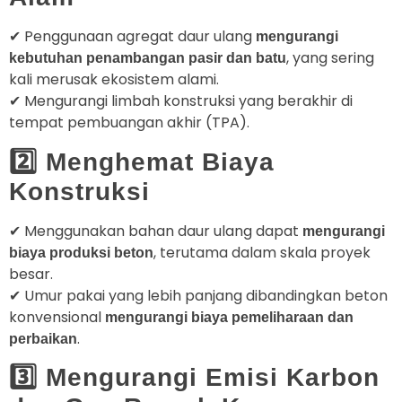
✔ Penggunaan agregat daur ulang
mengurangi
, yang sering
kebutuhan penambangan pasir dan batu
kali merusak ekosistem alami.
✔ Mengurangi limbah konstruksi yang berakhir di
tempat pembuangan akhir (TPA).
2️⃣ Menghemat Biaya
Konstruksi
✔ Menggunakan bahan daur ulang dapat
mengurangi
, terutama dalam skala proyek
biaya produksi beton
besar.
✔ Umur pakai yang lebih panjang dibandingkan beton
konvensional
mengurangi biaya pemeliharaan dan
.
perbaikan
3️⃣ Mengurangi Emisi Karbon