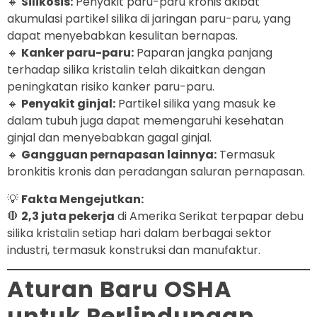
🔸
Silikosis:
Penyakit paru-paru kronis akibat
akumulasi partikel silika di jaringan paru-paru, yang
dapat menyebabkan kesulitan bernapas.
🔸
Kanker paru-paru:
Paparan jangka panjang
terhadap silika kristalin telah dikaitkan dengan
peningkatan risiko kanker paru-paru.
🔸
Penyakit ginjal:
Partikel silika yang masuk ke
dalam tubuh juga dapat memengaruhi kesehatan
ginjal dan menyebabkan gagal ginjal.
🔸
Gangguan pernapasan lainnya:
Termasuk
bronkitis kronis dan peradangan saluran pernapasan.
💡
Fakta Mengejutkan:
🛑
2,3 juta pekerja
di Amerika Serikat terpapar debu
silika kristalin setiap hari dalam berbagai sektor
industri, termasuk konstruksi dan manufaktur.
Aturan Baru OSHA
untuk Perlindungan