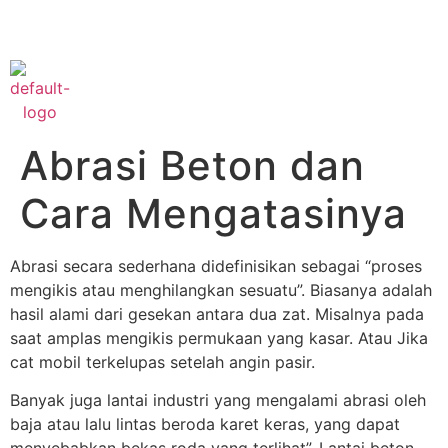
Phone :
+622182421777
Abrasi Beton dan
Cara Mengatasinya
Abrasi secara sederhana didefinisikan sebagai “proses
mengikis atau menghilangkan sesuatu”. Biasanya adalah
hasil alami dari gesekan antara dua zat. Misalnya pada
saat amplas mengikis permukaan yang kasar. Atau Jika
cat mobil terkelupas setelah angin pasir.
Banyak juga lantai industri yang mengalami abrasi oleh
baja atau lalu lintas beroda karet keras, yang dapat