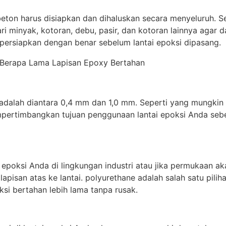
eton harus disiapkan dan dihaluskan secara menyeluruh. Se
ri minyak, kotoran, debu, pasir, dan kotoran lainnya agar
persiapkan dengan benar sebelum lantai epoksi dipasang.
adalah diantara 0,4 mm dan 1,0 mm. Seperti yang mungkin A
pertimbangkan tujuan penggunaan lantai epoksi Anda seb
 epoksi Anda di lingkungan industri atau jika permukaan a
pisan atas ke lantai. polyurethane adalah salah satu pilih
si bertahan lebih lama tanpa rusak.