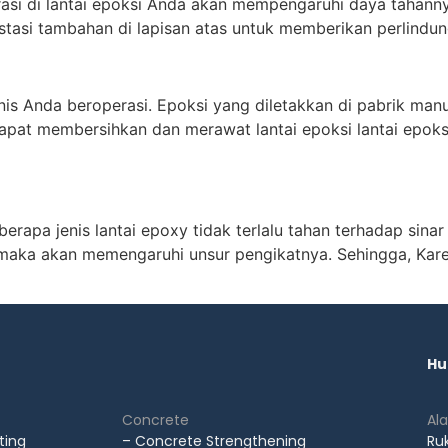
erasi di lantai epoksi Anda akan mempengaruhi daya tahanny
estasi tambahan di lapisan atas untuk memberikan perlindu
snis Anda beroperasi. Epoksi yang diletakkan di pabrik man
apat membersihkan dan merawat lantai epoksi lantai epoks
erapa jenis lantai epoxy tidak terlalu tahan terhadap sinar
ik maka akan memengaruhi unsur pengikatnya. Sehingga, Karen
Hu
Concrete
Al
ting
– Concrete Strengthening
Ru