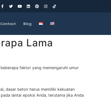
Contact
Blog
erapa Lama
a beberapa faktor yang memengaruhi umur
ial, dasar beton harus memiliki kekuatan
pada lantai epoksi Anda, terutama jika Anda