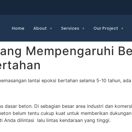
Home
About
Services
Our Project
 yang Mempengaruhi B
ertahan
pemasangan lantai epoksi bertahan selama 5-10 tahun, ad
as dasar beton. Di sebagian besar area industri dan komers
a beton belum tentu cukup kuat untuk memberikan dukungan 
 Anda dilintasi lalu lintas kendaraan yang tinggi.