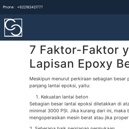
Phone :
+622182421777
7 Faktor-Faktor
Lapisan Epoxy B
Meskipun menurut perkiraan sebagian besar 
panjang lantai epoksi, yaitu:
Kekuatan lantai beton
Sebagian besar lantai epoksi diletakkan di at
minimal 3000 PSI. Jika kurang dari ini, mak
mengoperasikan mesin berat atau jika properti
2. Seberapa baik persiapan permukaan