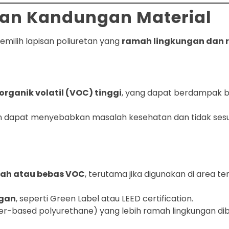
an Kandungan Material
milih lapisan poliuretan yang
ramah lingkungan dan r
rganik volatil (VOC) tinggi
, yang dapat berdampak bu
 dapat menyebabkan masalah kesehatan dan tidak sesuai
dah atau bebas VOC
, terutama jika digunakan di area te
ngan
, seperti Green Label atau LEED certification.
ater-based polyurethane) yang lebih ramah lingkungan di