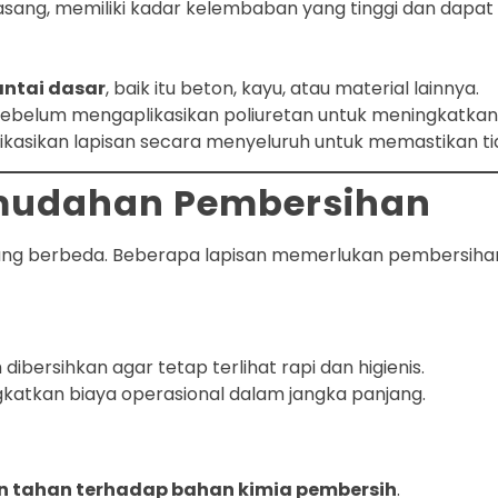
dipasang, memiliki kadar kelembaban yang tinggi dan da
antai dasar
, baik itu beton, kayu, atau material lainnya.
ebelum mengaplikasikan poliuretan untuk meningkatkan 
asikan lapisan secara menyeluruh untuk memastikan tida
emudahan Pembersihan
n yang berbeda. Beberapa lapisan memerlukan pembersiha
 dibersihkan agar tetap terlihat rapi dan higienis.
ngkatkan biaya operasional dalam jangka panjang.
 tahan terhadap bahan kimia pembersih
.