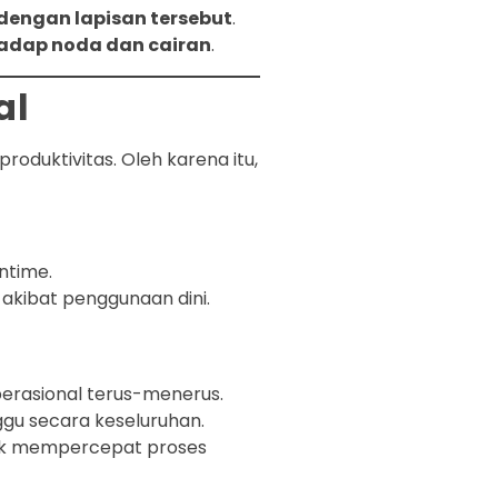
dengan lapisan tersebut
.
adap noda dan cairan
.
al
oduktivitas. Oleh karena itu,
ntime.
a akibat penggunaan dini.
erasional terus-menerus.
u secara keseluruhan.
ntuk mempercepat proses