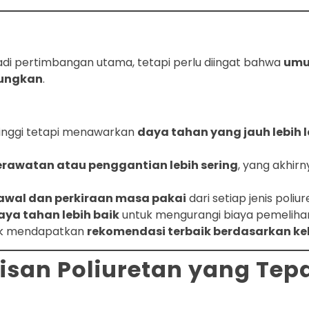
adi pertimbangan utama, tetapi perlu diingat bahwa
umu
tungkan
.
 tinggi tetapi menawarkan
daya tahan yang jauh lebih
erawatan atau penggantian lebih sering
, yang akhir
wal dan perkiraan masa pakai
dari setiap jenis poliur
aya tahan lebih baik
untuk mengurangi biaya pemeliha
tuk mendapatkan
rekomendasi terbaik berdasarkan ke
isan Poliuretan yang Tep