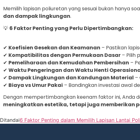
Memilih lapisan poliuretan yang sesuai bukan hanya s
dan dampak lingkungan
.
💡
6 Faktor Penting yang Perlu Dipertimbangkan:
✔
Koefisien Gesekan dan Keamanan
– Pastikan lapi
✔
Kompatibilitas dengan Permukaan Dasar
– Pilih 
✔
Pemeliharaan dan Kemudahan Pembersihan
– Pe
✔
Waktu Pengeringan dan Waktu Henti Operasiona
✔
Dampak Lingkungan dan Kandungan Material
– 
✔
Biaya vs Umur Pakai
– Bandingkan investasi awal de
Dengan mempertimbangkan keenam faktor ini, Anda
meningkatkan estetika, tetapi juga memberikan p
Ditandai
6 Faktor Penting dalam Memilih Lapisan Lantai Pol