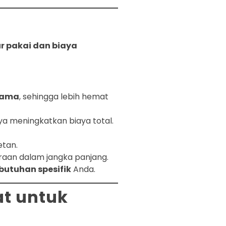
r pakai dan biaya
 lama
, sehingga lebih hemat
nya meningkatkan biaya total.
etan.
raan dalam jangka panjang.
butuhan spesifik
Anda.
at untuk