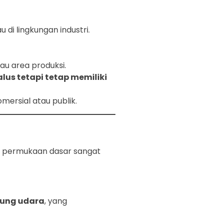
 di lingkungan industri.
tau area produksi.
us tetapi tetap memiliki
komersial atau publik.
gan permukaan dasar sangat
bung udara
, yang