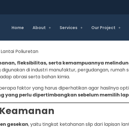
Home
About
Services
Our Project
anan, fleksibilitas, serta kemampuannya melindung
ng digunakan di industri manufaktur, pergudangan, rumah s
adap abrasi serta bahan kimia.
eberapa faktor yang harus diperhatikan agar hasilnya op
ing yang perlu dipertimbangkan sebelum memilih lapi
n Keamanan
ien gesekan
, yaitu tingkat ketahanan slip dari lapisan lant