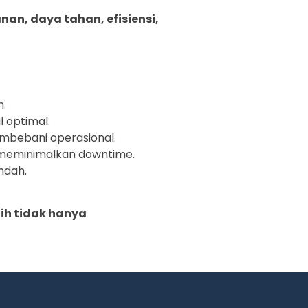
an, daya tahan, efisiensi,
n.
l optimal.
mbebani operasional.
k meminimalkan downtime.
ndah.
lih tidak hanya