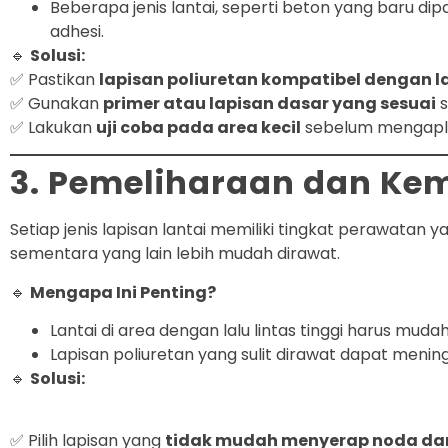
Beberapa jenis lantai, seperti beton yang baru 
adhesi.
🔹
Solusi:
✅ Pastikan
lapisan poliuretan kompatibel dengan l
✅ Gunakan
primer atau lapisan dasar yang sesuai
s
✅ Lakukan
uji coba pada area kecil
sebelum mengaplik
3. Pemeliharaan dan K
Setiap jenis lapisan lantai memiliki tingkat perawata
sementara yang lain lebih mudah dirawat.
🔹
Mengapa Ini Penting?
Lantai di area dengan lalu lintas tinggi harus mudah
Lapisan poliuretan yang sulit dirawat dapat meni
🔹
Solusi:
✅ Pilih lapisan yang
tidak mudah menyerap noda dan