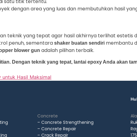
 satu titik tertentu.
royek dengan area yang luas dan membutuhkan hasil yang l
eknik yang tepat agar hasil akhirnya terlihat estetis d
trol penuh, sementara
membantu da
shaker buatan sendiri
adalah pilihan terbaik.
opper blower gun
tian. Dengan teknik yang tepat, lantai epoxy Anda akan ta
 untuk Hasil Maksimal
Hu
Concrete
Al
ting
– Concrete Strengthening
Ru
– Concrete Repair
Ray
ting
– Crack Repair
175