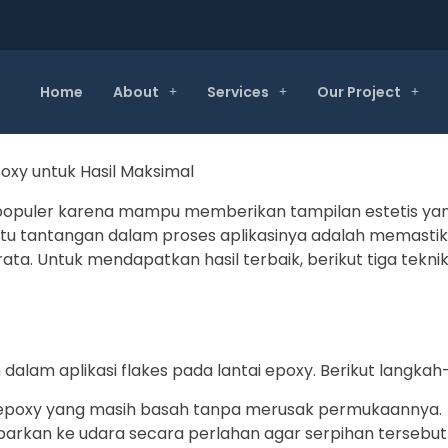
Home
About
Services
Our Project
populer karena mampu memberikan tampilan estetis yan
u tantangan dalam proses aplikasinya adalah memastika
 rata. Untuk mendapatkan hasil terbaik, berikut tiga tekni
dalam aplikasi flakes pada lantai epoxy. Berikut langka
s epoxy yang masih basah tanpa merusak permukaannya.
mparkan ke udara secara perlahan agar serpihan tersebut