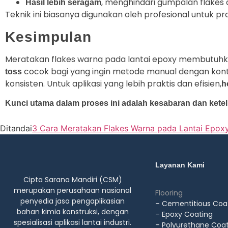
, menghindari gumpalan flakes di
Hasil lebih seragam
Teknik ini biasanya digunakan oleh profesional untuk p
Kesimpulan
Meratakan flakes warna pada lantai epoxy membutuhkan t
cocok bagi yang ingin metode manual dengan kon
toss
konsisten. Untuk aplikasi yang lebih praktis dan efisien,
h
Kunci utama dalam proses ini adalah kesabaran dan keteli
Ditandai
3 Cara Meratakan Flakes Warna pada Lantai Epoxy
Layanan Kami
Cipta Sarana Mandiri (CSM)
merupakan perusahaan nasional
Flooring
penyedia jasa pengaplikasian
– Cementitious Coa
bahan kimia konstruksi, dengan
– Epoxy Coating
spesialisasi aplikasi lantai industri.
– Polyurethane Coa