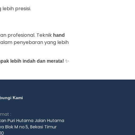
ebih presisi.
an profesional. Teknik
hand
lam penyebaran yang lebih
✨
mpak lebih indah dan merata!
bungi Kami
amat :
kan Puri Hutama Jalan Hutama
a Blok M no.5, Bekasi Timur
10