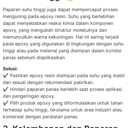
Paparan suhu tinggi juga dapat mempercepat proses
menguning pada epoxy resin. Suhu yang berlebihan
dapat menyebabkan reaksi kimia dalam komponen
epoxy, yang mengubah struktur molekulnya dan
memunculkan warna kekuningan. Hal ini sering terjadi
pada epoxy yang digunakan di lingkungan dengan suhu
tinggi atau pada material yang disimpan dalam kondisi
panas sebelum diaplikasikan.
Solusi:
✔ Pastikan epoxy resin disimpan pada suhu yang stabil
dan sesuai dengan rekomendasi pabrikan.
✔ Hindari paparan panas berlebih saat proses aplikasi
dan pengeringan epoxy.
✔ Pilih produk epoxy yang diformulasikan untuk tahan
terhadap suhu tinggi, terutama untuk area industri atau
komersial dengan peralatan panas.