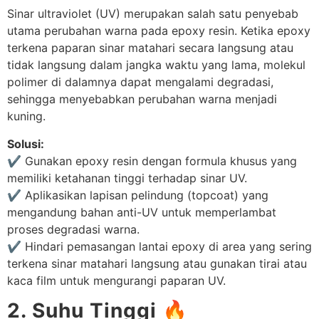
Sinar ultraviolet (UV) merupakan salah satu penyebab
utama perubahan warna pada epoxy resin. Ketika epoxy
terkena paparan sinar matahari secara langsung atau
tidak langsung dalam jangka waktu yang lama, molekul
polimer di dalamnya dapat mengalami degradasi,
sehingga menyebabkan perubahan warna menjadi
kuning.
Solusi:
✔ Gunakan epoxy resin dengan formula khusus yang
memiliki ketahanan tinggi terhadap sinar UV.
✔ Aplikasikan lapisan pelindung (topcoat) yang
mengandung bahan anti-UV untuk memperlambat
proses degradasi warna.
✔ Hindari pemasangan lantai epoxy di area yang sering
terkena sinar matahari langsung atau gunakan tirai atau
kaca film untuk mengurangi paparan UV.
2. Suhu Tinggi 🔥